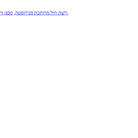
,
16 Gauge S304 רשת תיל מרותכת מנירוסטה
,
מסנן דיסק ע