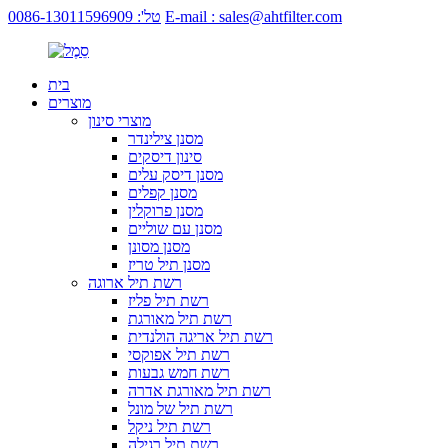
E-mail : sales@ahtfilter.com
טל': 0086-13011596909
בית
מוצרים
מוצרי סינון
מסנן צילינדר
סינון דיסקים
מסנן דיסק עלים
מסנן קפלים
מסנן פרוקלין
מסנן עם שוליים
מסנן מסונן
מסנן תיל טריז
רשת תיל ארוגה
רשת תיל פליז
רשת תיל מאורגת
רשת תיל אריגה הולנדית
רשת תיל אפוקסי
רשת חמש גבעות
רשת תיל מאורגת אדרה
רשת תיל של מונל
רשת תיל ניקל
רשת תיל רגילה