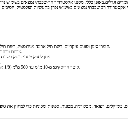
חומרים וגדלים.באופן כללי, מסנני אקסטרודר חד-שכבתי נמצאים בשימוש נר
חומרי סינון וסוגים עיקריים: רשת תיל ארוגה מנירוסטה, רשת תיל מפלדה עדינה, בד תיל פוספט ברונזה, בד תיל פליז ורשת תיל מחושלת.
צורות: עגולות, מרובעות, מלבן, אליפטיות, בצורת U, צורות מיוחדות אחרות זמינות.
ניתן לספק מסנני דיסק בשכבה אחת, שלוש שכבות או אפשרויות מותאמות אישית של מספר שכבות.
חומרים שוליים למסנני אריזה: נירוסטה, אלומיניום ונחושת מצופה ניקל.
קוטר הדיסקים: מ-10 מ"מ עד 580 מ"מ (1/8 אינץ' עד 22"), ניתן לייצר גם בהתאם לדרישות הספציפיות של הלקוחות.