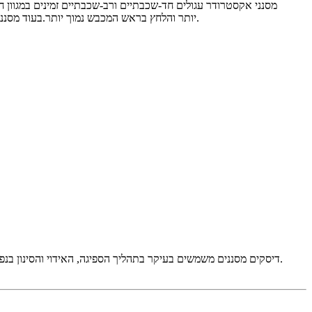
מסנני אקסטרודר עגולים חד-שכבתיים ורב-שכבתיים זמינים במגוון 
יותר והלחץ בראש המכבש נמוך יותר.בעוד מסנני אקסטרודר רב-שכבתי נמצאים בשימוש נפוץ בתעשיות הפלסטיק, הסיבים והפולימרים שבהם נדרש סינון עדין כדי למנוע שילוב של חלקיקים זרים.
דיסקים מסננים משמשים בעיקר בתהליך הספיגה, האידוי והסינון בנפט, כימיקלים, רפואה, מטלורגיה, מכונות, ספינות ומכוניות כדי למחוק את טיפת הערפל או הקצף הנוזלי או משמשים כמסנן אוויר במכוניות ומשאיות.