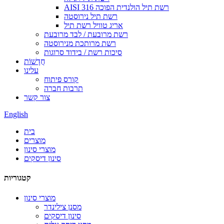
AISI 316 רשת תיל הולנדית הפוכה
רשת תיל נירוסטה
אריג טוויל רשת תיל
רשת מרובעת / לבד מרובעת
רשת מרותכת מנירוסטה
סיכות רשת / בידוד סרוגות
חֲדָשׁוֹת
עלינו
קורס פיתוח
תרבות חברה
צור קשר
English
בית
מוצרים
מוצרי סינון
סינון דיסקים
קטגוריות
מוצרי סינון
מסנן צילינדר
סינון דיסקים