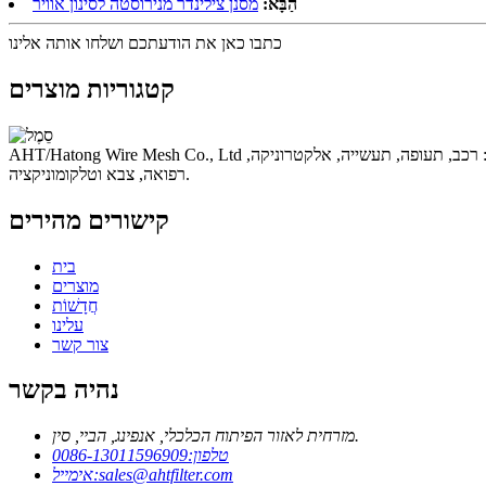
הַבָּא:
מסנן צילינדר מנירוסטה לסינון אוויר
כתבו כאן את הודעתכם ושלחו אותה אלינו
קטגוריות מוצרים
AHT/Hatong Wire Mesh Co., Ltd היא יצרנית ומפיצה מובילה של רשתות תיל ואביזרים במגוון חומרים.בתגובה לצרכי הלקוחות שלנו. עם הפצה עולמית, התעשיות המוגשות כוללות: רכב, תעופה, תעשייה, אלקטרוניקה,
רפואה, צבא וטלקומוניקציה.
קישורים מהירים
בית
מוצרים
חֲדָשׁוֹת
עלינו
צור קשר
נהיה בקשר
מזרחית לאזור הפיתוח הכלכלי, אנפינג, הביי, סין.
טלפון:
0086-13011596909
sales@ahtfilter.com
אימייל: